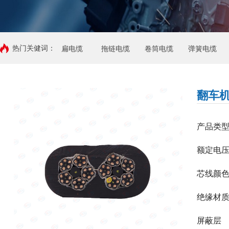
热门关健词：
扁电缆
拖链电缆
卷筒电缆
弹簧电缆
翻车
产品类
额定电
芯线颜
绝缘材
屏蔽