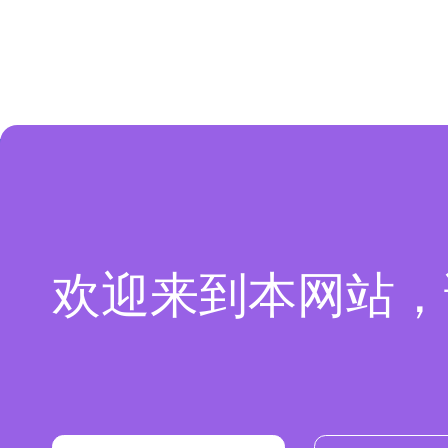
网站导航
产品服务
扁电缆
导气管电
公司简介
欢迎来到本网站，
拖链电缆
耐寒电缆
产品中心
卷筒电缆
机器人电
新闻资讯
弹簧电缆
工业总线
技术认证
测井电缆
高温电缆
客户服务
钢尺电缆
伺服电缆